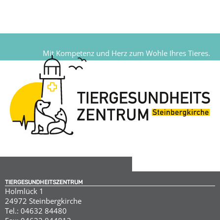
Mit Kompetenz und Herz zum Wohle Ihres Tieres.
TIERGESUNDHEITSZENTRUM
Holmlück 1
24972 Steinbergkirche
Tel.: 04632 84480