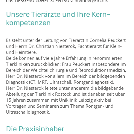
das TIERGESUNDHEITS­ZENTRUM Steinberg­kirche.
Unsere Tierärzte und Ihre Kern­
kompetenzen
Es steht unter der Leitung von Tier­ärztin Cornelia Peuckert
und Herrn Dr. Christian Niesterok, Fachtierarzt für Klein-
und Heimtiere.
Beide können auf viele Jahre Erfahrung in renommierten
Tier­kliniken zurück­blicken: Frau Peuckert ins­besondere im
Bereich der Weichteil­chirurgie und Reproduktions­medizin,
Herr Dr. Niesterok vor allem im Bereich der bild­gebenden
Diagnostik (CT, MRT, Ultra­schall, Röntgen­diagnostik).
Herr Dr. Niesterok leitete unter anderem die bildgebende
Abteilung der Tier­klinik Rostock und ist daneben seit über
15 Jahren zusammen mit Uni­klinik Leipzig aktiv bei
Vorträgen und Seminaren zum Thema Röntgen- und
Ultraschall­diagnostik.
Die Praxisinhaber